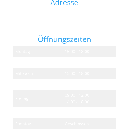
Adresse
Der Blaue Schrank
Inh. Kerstin Becker
Bahnhofstraße 46
99830 Treffurt OT Falken
Öffnungszeiten
Montag
15:00 - 18:00
Dienstag
Geschlossen
Mittwoch
15:00 - 18:00
Donnerstag
09:00 - 12:00
09:00 - 12:00
Freitag
14:00 - 18:00
Samstag
09:00 - 12:00
Sonntag
Geschlossen